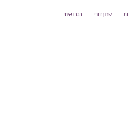
ת
שרון דורי
דברו איתי
נה — וכנראה הרבה יותר