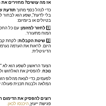
אז מה עושים? מחזירים את 
כדי לנהל כסף מתוך
תודעת ש
בלי לדעת", שפע הוא לבחור ל
בטיולים או ביומיום:
1️⃣
לחזור למזומן:
עם כל החסרו
המוח מתעורר.
2️⃣
שיטת הקבלות:
לקחת קבלה
היום. לראות את הערמה נערמת
הדיגיטלית.
הצעד הראשון לשפע הוא לא 
נוכח
. להפסיק את האלחוש ולה
לפעמים, כדי לצאת מהלופ הזה
המלאה ולבנות תכנית פעולה 
רוצים להפסיק את הדימום ה
פגישת ייעוץ,
היכנסו לכאן.