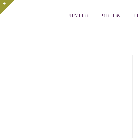
ת
שרון דורי
דברו איתי
 כרטיס האשראי שלכם הוא בעצם זריקת אפידורל?