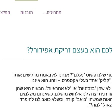
מתחילים…
תובנות
המלצו
צם זריקת אפידורל?
ראשי
»
תובנות
»
למה
כם הוא בעצם זריקת אפידורל?
ף שלנו פשוט "נעלם"? אנחנו לא באמת מרגישים אותו
 "קליק" אחד בעלי אקספרס – וזהו. הוא איננו.
 שהן "בזבזניות" או "לא אחראיות". הבעיה היא שהן
מודרנית יצרה לנו אלחוש מושלם. כשאנחנו משלמים
אות שמשהו "כואב" קורה. וכשלא כואב לנו להיפרד
אול "למה?".